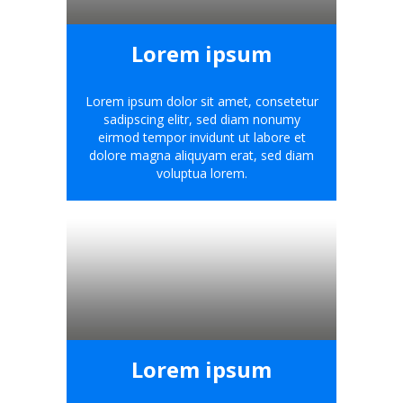
Lorem ipsum
Lorem ipsum dolor sit amet, consetetur
sadipscing elitr, sed diam nonumy
eirmod tempor invidunt ut labore et
dolore magna aliquyam erat, sed diam
voluptua lorem.
Lorem ipsum